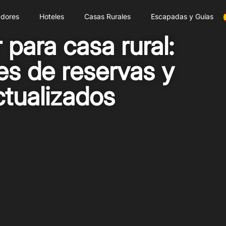
dores
Hoteles
Casas Rurales
Escapadas y Guías
para casa rural:
es de reservas y
ctualizados