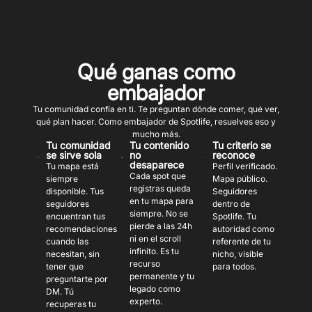
Qué ganas como
embajador
Tu comunidad confía en ti. Te preguntan dónde comer, qué ver,
qué plan hacer. Como embajador de Spotlife, resuelves eso y
mucho más.
Tu comunidad
Tu contenido
Tu criterio se
se sirve sola
no
reconoce
desaparece
Tu mapa está
Perfil verificado.
Cada spot que
siempre
Mapa público.
registras queda
disponible. Tus
Seguidores
en tu mapa para
seguidores
dentro de
siempre. No se
encuentran tus
Spotlife. Tu
pierde a las 24h
recomendaciones
autoridad como
ni en el scroll
cuando las
referente de tu
infinito. Es tu
necesitan, sin
nicho, visible
recurso
tener que
para todos.
permanente y tu
preguntarte por
legado como
DM. Tú
experto.
recuperas tu