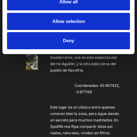
Allow all
solo a una hora de Madrid.
Un plan de ruta entre pinos, con el sonido
Allow selection
del agua acompañándote hasta llegar a
las cascadas. Ideal para desconectar del
móvil, del ruido y de todo lo demás.Dato
Deny
curioso: solo hay dos cascadas de caída
vertical como estas en toda la Sierra de
Guadarrama; una es esta espectacular
del río Aguilón, y la otra está cerca del
pueblo de Navafría.
‍Coordenadas: 40.907422,
-3.877159
Este lugar es un clásico entre quienes
conocen bien la zona, pero sigue siendo
un secreto para muchos madrileños. En
Spotlife nos flipa compartir sitios así:
reales, naturales, vividos sin filtros.